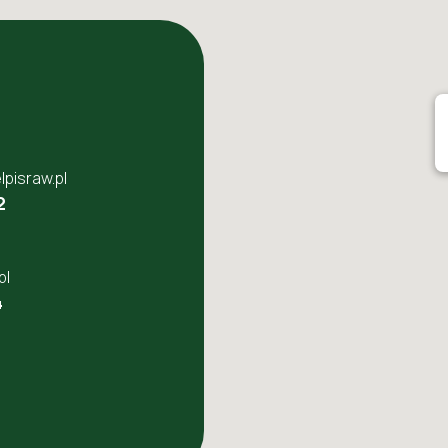
pisraw.pl
2
pl
4