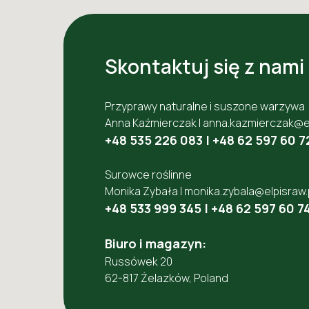
Skontaktuj się z nami
Przyprawy naturalne i suszone warzywa
Anna Kaźmierczak |
anna.kazmierczak@el
+48 535 226 083
|
+48 62 597 60 7
Surowce roślinne
Monika Zybała |
monika.zybala@elpisraw.
+48 533 999 345
|
+48 62 597 60 7
Biuro i magazyn:
Russówek 20
62-817 Żelazków, Poland