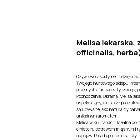
O nas
Produkty
Kontakt
Certyfikaty i Dokument
Melisa lekarska, 
officinalis, herba
Ożyw swój asortyment dzięki lec
Twojego hurtowego sklepu intern
przemysłu farmaceutycznego, p
Pochodzenie: Ukraina. Melisa lek
uspokajający, ale także poszukiw
są używane jako naturalny barwn
unikalnym aromatem.
Melisa w kulinariach: Idealna d
omletom, potrawom mięsnym i r
napojów. Porada profesjonalisty: