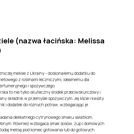
y
EN
LV
ziele (nazwa łacińska: Melissa
)
zniczej melisie z Ukrainy - doskonałemu dodatku do
etowego z roślinami leczniczymi, idealnemu dla
erfumeryjnego i spożywczego.
arska to nie tylko skuteczny środek przeciwskurczowy i
any składnik w przemyśle spożywczym. Jej liście i kwiaty
ik i dodatek do różnych potraw, wzbogacając je
o nadania delikatnego cytrynowego smaku sałatkom,
ybnym. Również wzbogaca smak sosów, zup i domowych
 Dodaj melisę pod koniec gotowania lub do gotowych