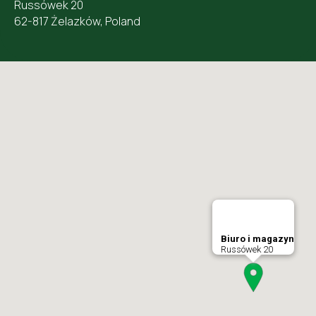
Russówek 20
62-817 Żelazków, Poland
Biuro i magazyn
Russówek 20