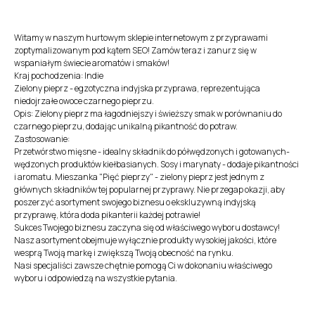
Witamy w naszym hurtowym sklepie internetowym z przyprawami
zoptymalizowanym pod kątem SEO! Zamów teraz i zanurz się w
wspaniałym świecie aromatów i smaków!
Kraj pochodzenia: Indie
Zielony pieprz - egzotyczna indyjska przyprawa, reprezentująca
niedojrzałe owoce czarnego pieprzu.
Opis: Zielony pieprz ma łagodniejszy i świeższy smak w porównaniu do
czarnego pieprzu, dodając unikalną pikantność do potraw.
Zastosowanie:
Przetwórstwo mięsne - idealny składnik do półwędzonych i gotowanych-
wędzonych produktów kiełbasianych. Sosy i marynaty - dodaje pikantności
i aromatu. Mieszanka "Pięć pieprzy" - zielony pieprz jest jednym z
głównych składników tej popularnej przyprawy. Nie przegap okazji, aby
poszerzyć asortyment swojego biznesu o ekskluzywną indyjską
przyprawę, która doda pikanterii każdej potrawie!
Sukces Twojego biznesu zaczyna się od właściwego wyboru dostawcy!
Nasz asortyment obejmuje wyłącznie produkty wysokiej jakości, które
wesprą Twoją markę i zwiększą Twoją obecność na rynku.
Nasi specjaliści zawsze chętnie pomogą Ci w dokonaniu właściwego
wyboru i odpowiedzą na wszystkie pytania.