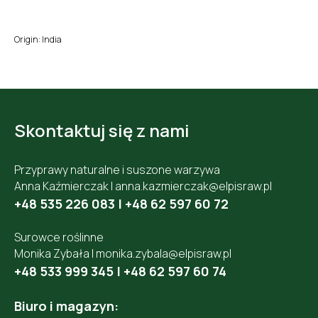
Origin: India
Skontaktuj się z nami
Przyprawy naturalne i suszone warzywa
Anna Kaźmierczak |
anna.kazmierczak@elpisraw.pl
+48 535 226 083
|
+48 62 597 60 72
Surowce roślinne
Monika Zybała |
monika.zybala@elpisraw.pl
+48 533 999 345
|
+48 62 597 60 74
Biuro i magazyn: