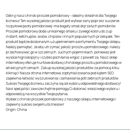
Odkryj nasz chiński proszek pomidorowy – idealny składnik dla Twojego
biznesu! Ten wysokiej jakości produkt jest wytwarzany poprzez suszenie
rozpyłowe pasty pomidorowej i ma bogaty smak dojrzałych pomidorów.
Proszek pomidorowy doda unikalnego smaku i żywego koloru do zup
instant, ketchupów, sosów, chipsów i innych popularnych przekąsek. Ten
produkt będzie doskonałym uzupełnieniem asortymentu Twojego sklepu.
Należy pamiętać, że aby utrzymać jakość proszku pomidorowego, należy
przechowywać go w szczelnych, suchych pojemnikach, ponieważ jest
wysoce higroskopijny i szybko pochłania wilgoć z powietrza. Nasz sklep
internetowy oferuje hurtowe dostawy chińskiego proszku pomidorowego w
atrakcyjnych cenach. Zakup wysokiej jakości produktów za pomocą kilku
kliknięć! Nasza strona internetowa zoptymalizowana pod kątem SEO
zapewnia łatwość wyszukiwania i zamawiania potrzebnych produktów.
Sukces Twojego biznesu zaczyna się od wyboru odpowiedniego dostawcy!
Nasi specjaliści zawsze chętnie pomogą Ci dokonać właściwego wyboru i
odpowiedzą na wszystkie Twoje pytania.
Wybierz chiński proszek pomidorowy z naszego sklepu internetowego i
zapewnij sukces swojemu biznesowi!
Origin: China