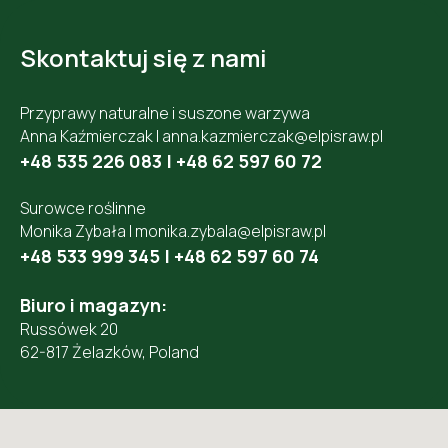
Skontaktuj się z nami
Przyprawy naturalne i suszone warzywa
Anna Kaźmierczak |
anna.kazmierczak@elpisraw.pl
+48 535 226 083
|
+48 62 597 60 72
Surowce roślinne
Monika Zybała |
monika.zybala@elpisraw.pl
+48 533 999 345
|
+48 62 597 60 74
Biuro i magazyn:
Russówek 20
62-817 Żelazków, Poland