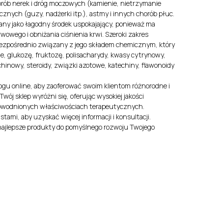
rób nerek i dróg moczowych (kamienie, nietrzymanie
cznych (guzy, nadżerki itp.), astmy i innych chorób płuc.
any jako łagodny środek uspokajający, ponieważ ma
owego i obniżania ciśnienia krwi. Szeroki zakres
 bezpośrednio związany z jego składem chemicznym, który
zne, glukozę, fruktozę, polisacharydy, kwasy cytrynowy,
hinowy, steroidy, związki azotowe, katechiny, flawonoidy
ogu online, aby zaoferować swoim klientom różnorodne i
ój sklep wyróżni się, oferując wysokiej jakości
udowodnionych właściwościach terapeutycznych.
stami, aby uzyskać więcej informacji i konsultacji.
najlepsze produkty do pomyślnego rozwoju Twojego