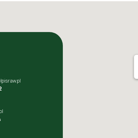
pisraw.pl
2
pl
4