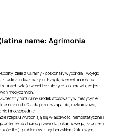
y
EN
LV
 (latina name: Agrimonia
spolity, ziele z Ukrainy - doskonały wybór dla Twojego
 roślinami leczniczymi. Rzepik, wieloletnia roślina
tronnych właściwości leczniczych, co sprawia, że jest
sowań medycznych.
o skuteczny naturalny środek stosowany w medycynie
akresu chorób. Działa przeciwzapalnie, rozkurczowo,
dnie i moczopędnie.
zie rzepiku wyróżniają się właściwości hemostatyczne i
 go do leczenia chorób przewodu pokarmowego, zaburzeń
rskość itp.), problemów z pęcherzykiem żółciowym,