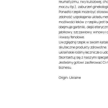
reumatyzmu, rwy kulszowej, cho
moczu itp.), zaburzeń ginekologi
Ponadto rzepik może być stosow
zdolność uspokajania układu nerw
możliwości leków z rzepiku jest
obejmuje garbniki, olejki eteryc
jabłkowy, szczawiowy, winowy i c
i kwasy fenolowe.
Uwzględnij rzepik w swoim katal
skuteczne produkty zdrowotne. Tw
ukraińskie rośliny lecznicze o 
Skontaktuj się z naszymi specjali
Jesteśmy gotowi zaoferować Ci 
biznesu.
Origin: Ukraine