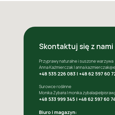
Skontaktuj się z nami
Przyprawy naturalne i suszone warzywa
Anna Kaźmierczak |
anna.kazmierczak@el
+48 535 226 083
|
+48 62 597 60 7
Surowce roślinne
Monika Zybała |
monika.zybala@elpisraw.
+48 533 999 345
|
+48 62 597 60 7
Biuro i magazyn: