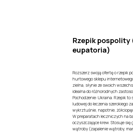
O nas
Produkty
Kontakt
Certyfikaty i Dokument
Rzepik pospolity
eupatoria)
Rozszerz swoją ofertę o rzepik po
hurtowego sklepu internetowego z
zielna, słynie ze swoich wszechs
idealna do różnorodnych zasto
Pochodzenie: Ukraina. Rzepik t
ludowej do leczenia szerokiego z
wykrztuśnie, napotnie, żółciopę
W preparatach leczniczych na ba
oczyszczające krew. Stosuje się
wątroby (zapalenie wątroby, ma