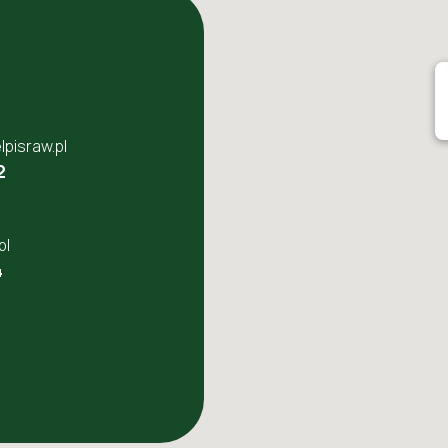
pisraw.pl
2
pl
4