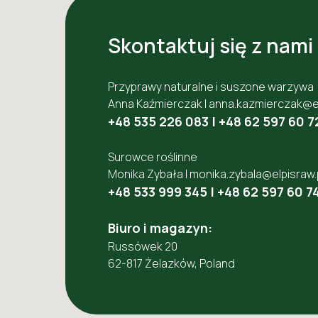
Skontaktuj się z nami
Przyprawy naturalne i suszone warzywa
Anna Kaźmierczak |
anna.kazmierczak@el
+48 535 226 083
|
+48 62 597 60 7
Surowce roślinne
Monika Zybała |
monika.zybala@elpisraw.
+48 533 999 345
|
+48 62 597 60 7
Biuro i magazyn:
Russówek 20
62-817 Żelazków, Poland