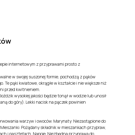
y
EN
LV
ków
pie internetowym z przyprawami prosto z
walne w swojej suszonej formie, pochodzą z pąków
 Te pąki kwiatowe, okrągłe w kształcie i nie większe niż
dni przed kwitnieniem.
oździk wysokiej jakości będzie tonął w wodzie lub unosił
aną do góry). Lekki nacisk na pączek powinien
erwowania warzyw i owoców. Marynaty: Niezastąpione do
. Mieszanki: Pożądany składnik w mieszankach przypraw,
ach i pasztetach. Napoje: Niezbędna przyprawa do