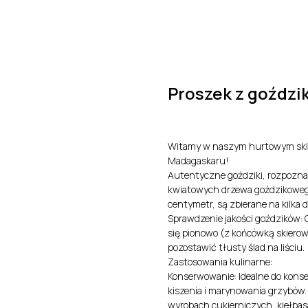
O nas
Produkty
Kontakt
Certyfikaty i Dokument
Proszek z goździ
Witamy w naszym hurtowym skle
Madagaskaru!
Autentyczne goździki, rozpozna
kwiatowych drzewa goździkowego.
centymetr, są zbierane na kilka 
Sprawdzenie jakości goździków: G
się pionowo (z końcówką skierow
pozostawić tłusty ślad na liściu.
Zastosowania kulinarne:
Konserwowanie: Idealne do kons
kiszenia i marynowania grzybów
wyrobach cukierniczych, kiełbas