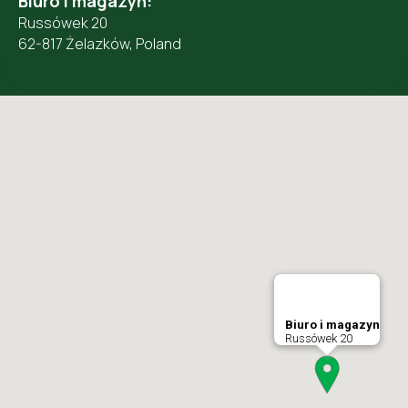
Biuro i magazyn:
Russówek 20
62-817 Żelazków, Poland
Biuro i magazyn
Russówek 20