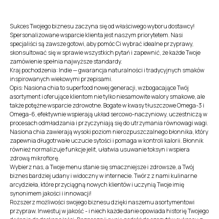
Sukces Twojego biznesu zaczyna się od właściwego wyboru dostawcy!
Spersonalizowane wsparcie klienta jest naszym priorytetem. Nasi
specjaliści są zawsze gotowi, aby pomóc Ci wybrać idealne przyprawy,
skonsultować się w sprawie wszystkich pytań i zapewnić, że każde Twoje
zamówienie spełnia najwyższe standardy.
Kraj pochodzenia: Indie — gwarancja naturalności i tradycyjnych smaków
inspirowanych wiekowymi przepisami.
Opis: Nasiona chia to superfood nowej generacji, wzbogacające Twój
asortyment i oferujące klientom nie tylko niesamowite walory smakowe, ale
także potężne wsparcie zdrowotne. Bogate w kwasy tłuszczowe Omega-3 i
Omega-6, efektywnie wspierają układ sercowo-naczyniowy, uczestniczą w
procesach odmładzania i przyczyniają się do utrzymania równowagi wagi.
Nasiona chia zawierają wysoki poziom nierozpuszczalnego błonnika, który
zapewnia długotrwałe uczucie sytości i pomaga w kontroli kalorii. Błonnik
również normalizuje funkcje jelit, ułatwia usuwanie toksyn i wspiera
zdrową mikroflorę.
Wybierz nas, a Twoje menu stanie się smaczniejsze i zdrowsze, a Twój
biznes bardziej udany i widoczny w internecie. Twórz z nami kulinarne
arcydzieła, które przyciągną nowych klientów i uczynią Twoje imię
synonimem jakości i innowacji!
Rozszerz możliwości swojego biznesu dzięki naszemu asortymentowi
przypraw. Inwestuj w jakość - i niech każde danie opowiada historię Twojego