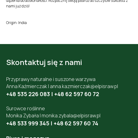
dążenia do doskonałości. Rozpocznij swoją podróż do szczytów sukcesu z
nami już dziś!
Origin: India
Skontaktuj się z nami
Przyprawy naturalne i suszone warzywa
Anna Kaźmierczak |
anna.kazmierczak@elpisraw.pl
+48 535 226 083
|
+48 62 597 60 72
Surowce roślinne
Monika Zybała |
monika.zybala@elpisraw.pl
+48 533 999 345
|
+48 62 597 60 74