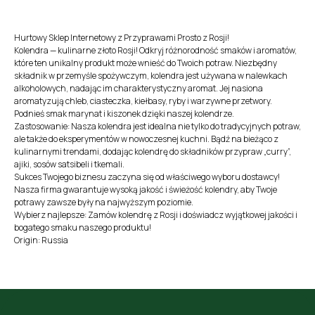
Hurtowy Sklep Internetowy z Przyprawami Prosto z Rosji!
Kolendra — kulinarne złoto Rosji! Odkryj różnorodność smaków i aromatów,
które ten unikalny produkt może wnieść do Twoich potraw. Niezbędny
składnik w przemyśle spożywczym, kolendra jest używana w nalewkach
alkoholowych, nadając im charakterystyczny aromat. Jej nasiona
aromatyzują chleb, ciasteczka, kiełbasy, ryby i warzywne przetwory.
Podnieś smak marynat i kiszonek dzięki naszej kolendrze.
Zastosowanie: Nasza kolendra jest idealna nie tylko do tradycyjnych potraw,
ale także do eksperymentów w nowoczesnej kuchni. Bądź na bieżąco z
kulinarnymi trendami, dodając kolendrę do składników przypraw „curry”,
ajiki, sosów satsibeli i tkemali.
Sukces Twojego biznesu zaczyna się od właściwego wyboru dostawcy!
Nasza firma gwarantuje wysoką jakość i świeżość kolendry, aby Twoje
potrawy zawsze były na najwyższym poziomie.
Wybierz najlepsze: Zamów kolendrę z Rosji i doświadcz wyjątkowej jakości i
bogatego smaku naszego produktu!
Origin: Russia