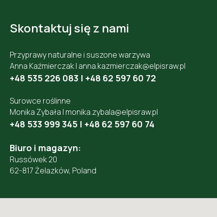
Skontaktuj się z nami
Przyprawy naturalne i suszone warzywa
Anna Kaźmierczak |
anna.kazmierczak@elpisraw.pl
+48 535 226 083
|
+48 62 597 60 72
Surowce roślinne
Monika Zybała |
monika.zybala@elpisraw.pl
+48 533 999 345
|
+48 62 597 60 74
Biuro i magazyn:
Russówek 20
62-817 Żelazków, Poland