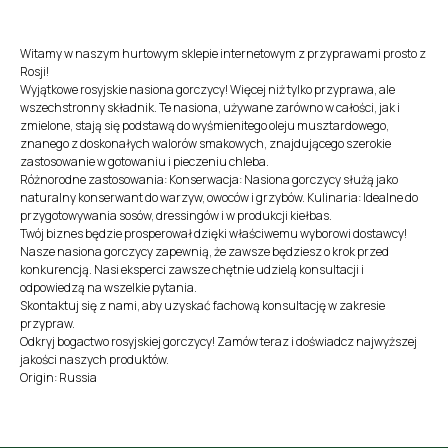
Witamy w naszym hurtowym sklepie internetowym z przyprawami prosto z
Rosji!
Wyjątkowe rosyjskie nasiona gorczycy! Więcej niż tylko przyprawa, ale
wszechstronny składnik. Te nasiona, używane zarówno w całości, jak i
zmielone, stają się podstawą do wyśmienitego oleju musztardowego,
znanego z doskonałych walorów smakowych, znajdującego szerokie
zastosowanie w gotowaniu i pieczeniu chleba.
Różnorodne zastosowania: Konserwacja: Nasiona gorczycy służą jako
naturalny konserwant do warzyw, owoców i grzybów. Kulinaria: Idealne do
przygotowywania sosów, dressingów i w produkcji kiełbas.
Twój biznes będzie prosperował dzięki właściwemu wyborowi dostawcy!
Nasze nasiona gorczycy zapewnią, że zawsze będziesz o krok przed
konkurencją. Nasi eksperci zawsze chętnie udzielą konsultacji i
odpowiedzą na wszelkie pytania.
Skontaktuj się z nami, aby uzyskać fachową konsultację w zakresie
przypraw.
Odkryj bogactwo rosyjskiej gorczycy! Zamów teraz i doświadcz najwyższej
jakości naszych produktów.
Origin: Russia