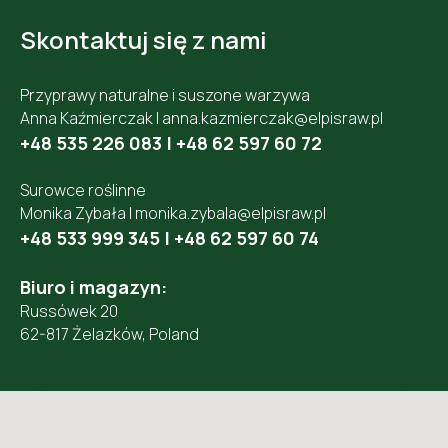
Skontaktuj się z nami
Przyprawy naturalne i suszone warzywa
Anna Kaźmierczak |
anna.kazmierczak@elpisraw.pl
+48 535 226 083
|
+48 62 597 60 72
Surowce roślinne
Monika Zybała |
monika.zybala@elpisraw.pl
+48 533 999 345
|
+48 62 597 60 74
Biuro i magazyn:
Russówek 20
62-817 Żelazków, Poland