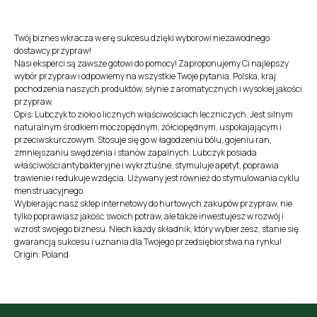
Twój biznes wkracza w erę sukcesu dzięki wyborowi niezawodnego
dostawcy przypraw!
Nasi eksperci są zawsze gotowi do pomocy! Zaproponujemy Ci najlepszy
wybór przypraw i odpowiemy na wszystkie Twoje pytania. Polska, kraj
pochodzenia naszych produktów, słynie z aromatycznych i wysokiej jakości
przypraw.
Opis: Lubczyk to zioło o licznych właściwościach leczniczych. Jest silnym
naturalnym środkiem moczopędnym, żółciopędnym, uspokajającym i
przeciwskurczowym. Stosuje się go w łagodzeniu bólu, gojeniu ran,
zmniejszaniu swędzenia i stanów zapalnych. Lubczyk posiada
właściwości antybakteryjne i wykrztuśne, stymuluje apetyt, poprawia
trawienie i redukuje wzdęcia. Używany jest również do stymulowania cyklu
menstruacyjnego.
Wybierając nasz sklep internetowy do hurtowych zakupów przypraw, nie
tylko poprawiasz jakość swoich potraw, ale także inwestujesz w rozwój i
wzrost swojego biznesu. Niech każdy składnik, który wybierzesz, stanie się
gwarancją sukcesu i uznania dla Twojego przedsiębiorstwa na rynku!
Origin: Poland