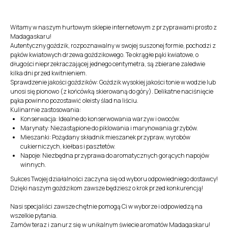
Witamy w naszym hurtowym sklepie internetowym z przyprawami prosto z
Madagaskaru!
Autentyczny goździk, rozpoznawalny w swojej suszonej formie, pochodzi z
pąków kwiatowych drzewa goździkowego. Te okrągłe pąki kwiatowe, o
długości nieprzekraczającej jednego centymetra, są zbierane zaledwie
kilka dni przed kwitnieniem.
Sprawdzenie jakości goździków: Goździk wysokiej jakości tonie w wodzie lub
unosi się pionowo (z końcówką skierowaną do góry). Delikatne naciśnięcie
pąka powinno pozostawić oleisty ślad na liściu.
Kulinarnie zastosowania:
Konserwacja: Idealne do konserwowania warzyw i owoców.
Marynaty: Niezastąpione do piklowania i marynowania grzybów.
Mieszanki: Pożądany składnik mieszanek przypraw, wyrobów
cukierniczych, kiełbas i pasztetów.
Napoje: Niezbędna przyprawa do aromatycznych gorących napojów
winnych.
Sukces Twojej działalności zaczyna się od wyboru odpowiedniego dostawcy!
Dzięki naszym goździkom zawsze będziesz o krok przed konkurencją!
Nasi specjaliści zawsze chętnie pomogą Ci w wyborze i odpowiedzą na
wszelkie pytania.
Zamów teraz i zanurz się w unikalnym świecie aromatów Madagaskaru!