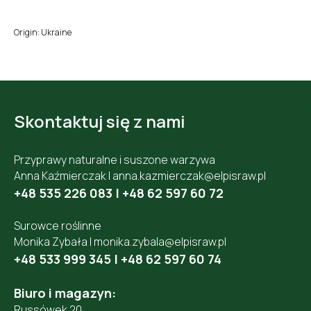
Origin: Ukraine
Skontaktuj się z nami
Przyprawy naturalne i suszone warzywa
Anna Kaźmierczak |
anna.kazmierczak@elpisraw.pl
+48 535 226 083
|
+48 62 597 60 72
Surowce roślinne
Monika Zybała |
monika.zybala@elpisraw.pl
+48 533 999 345
|
+48 62 597 60 74
Biuro i magazyn:
Russówek 20