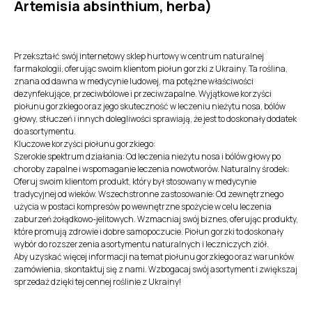
Artemisia absinthium, herba)
Przekształć swój internetowy sklep hurtowy w centrum naturalnej
farmakologii, oferując swoim klientom piołun gorzki z Ukrainy. Ta roślina,
znana od dawna w medycynie ludowej, ma potężne właściwości
dezynfekujące, przeciwbólowe i przeciwzapalne. Wyjątkowe korzyści
piołunu gorzkiego oraz jego skuteczność w leczeniu nieżytu nosa, bólów
głowy, stłuczeń i innych dolegliwości sprawiają, że jest to doskonały dodatek
do asortymentu.
Kluczowe korzyści piołunu gorzkiego:
Szerokie spektrum działania: Od leczenia nieżytu nosa i bólów głowy po
choroby zapalne i wspomaganie leczenia nowotworów. Naturalny środek:
Oferuj swoim klientom produkt, który był stosowany w medycynie
tradycyjnej od wieków. Wszechstronne zastosowanie: Od zewnętrznego
użycia w postaci kompresów po wewnętrzne spożycie w celu leczenia
zaburzeń żołądkowo-jelitowych. Wzmacniaj swój biznes, oferując produkty,
które promują zdrowie i dobre samopoczucie. Piołun gorzki to doskonały
wybór do rozszerzenia asortymentu naturalnych i leczniczych ziół.
Aby uzyskać więcej informacji na temat piołunu gorzkiego oraz warunków
zamówienia, skontaktuj się z nami. Wzbogacaj swój asortyment i zwiększaj
sprzedaż dzięki tej cennej roślinie z Ukrainy!