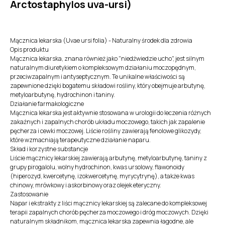
Arctostaphylos uva-ursi)
Mącznica lekarska (Uvae ursi folia) - Naturalny środek dla zdrowia
Opis produktu
Mącznica lekarska, znana również jako "niedźwiedzie ucho", jest silnym
naturalnym diuretykiem o kompleksowym działaniu moczopędnym,
przeciwzapalnym i antyseptycznym. Te unikalne właściwości są
zapewnione dzięki bogatemu składowi rośliny, który obejmuje arbutynę,
metyloarbutynę, hydrochinon i taniny.
Działanie farmakologiczne
Mącznica lekarska jest aktywnie stosowana w urologii do leczenia różnych
zakaźnych i zapalnych chorób układu moczowego, takich jak zapalenie
pęcherza i cewki moczowej. Liście rośliny zawierają fenolowe glikozydy,
które wzmacniają terapeutyczne działanie naparu.
Skład i korzystne substancje
Liście mącznicy lekarskiej zawierają arbutynę, metyloarbutynę, taniny z
grupy pirogalolu, wolny hydrochinon, kwas ursolowy, flawonoidy
(hiperozyd, kwercetynę, izokwercetynę, myrycytrynę), a także kwas
chinowy, mrówkowy i askorbinowy oraz olejek eteryczny.
Zastosowanie
Napar i ekstrakty z liści mącznicy lekarskiej są zalecane do kompleksowej
terapii zapalnych chorób pęcherza moczowego i dróg moczowych. Dzięki
naturalnym składnikom, mącznica lekarska zapewnia łagodne, ale