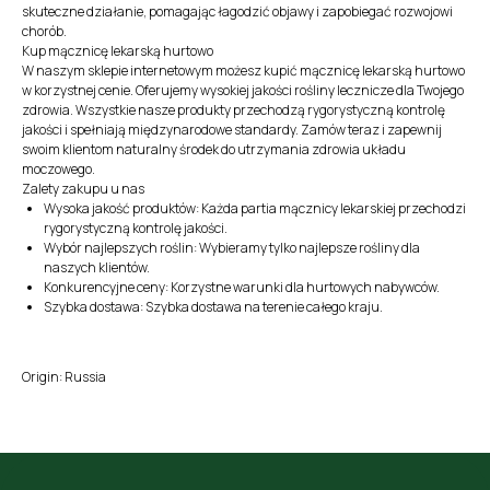
skuteczne działanie, pomagając łagodzić objawy i zapobiegać rozwojowi
chorób.
Kup mącznicę lekarską hurtowo
W naszym sklepie internetowym możesz kupić mącznicę lekarską hurtowo
w korzystnej cenie. Oferujemy wysokiej jakości rośliny lecznicze dla Twojego
zdrowia. Wszystkie nasze produkty przechodzą rygorystyczną kontrolę
jakości i spełniają międzynarodowe standardy. Zamów teraz i zapewnij
swoim klientom naturalny środek do utrzymania zdrowia układu
moczowego.
Zalety zakupu u nas
Wysoka jakość produktów: Każda partia mącznicy lekarskiej przechodzi
rygorystyczną kontrolę jakości.
Wybór najlepszych roślin: Wybieramy tylko najlepsze rośliny dla
naszych klientów.
Konkurencyjne ceny: Korzystne warunki dla hurtowych nabywców.
Szybka dostawa: Szybka dostawa na terenie całego kraju.
Origin: Russia