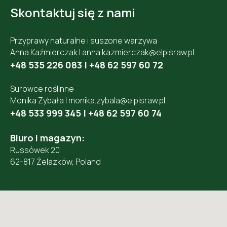
Skontaktuj się z nami
Przyprawy naturalne i suszone warzywa
Anna Kaźmierczak |
anna.kazmierczak@elpisraw.pl
+48 535 226 083
|
+48 62 597 60 72
Surowce roślinne
Monika Zybała |
monika.zybala@elpisraw.pl
+48 533 999 345
|
+48 62 597 60 74
Biuro i magazyn:
Russówek 20
62-817 Żelazków, Poland