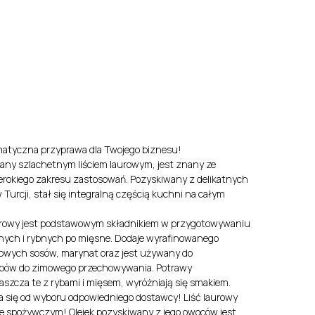
y
EN
LV
romatyczna przyprawa dla Twojego biznesu!
wany szlachetnym liściem laurowym, jest znany ze
erokiego zakresu zastosowań. Pozyskiwany z delikatnych
Turcji, stał się integralną częścią kuchni na całym
aurowy jest podstawowym składnikiem w przygotowywaniu
ych i rybnych po mięsne. Dodaje wyrafinowanego
owych sosów, marynat oraz jest używany do
ybów do zimowego przechowywania. Potrawy
szcza te z rybami i mięsem, wyróżniają się smakiem.
 się od wyboru odpowiedniego dostawcy! Liść laurowy
śle spożywczym! Olejek pozyskiwany z jego owoców jest