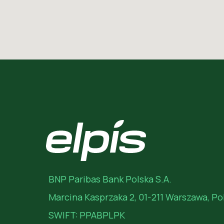
BNP Paribas Bank Polska S.A.
Marcina Kasprzaka 2, 01-211 Warszawa, Po
SWIFT: PPABPLPK