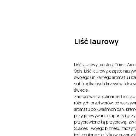
O nas
Produkty
Kontakt
Certyfikaty i Dokument
Liść laurowy
Liść laurowy prosto z Turcji: A
Opis: Liść laurowy, często nazy
swojego unikalnego aromatu i sz
subtropikalnych krzewów i drzew 
świecie.
Zastosowania kulinarne: Liść l
różnych przetworów, od warzywn
aromatu do kwaśnych dań, krem
przygotowywania kapusty i grz
przyprawione tą przyprawą, zwła
Sukces Twojego biznesu zaczyna
jest ceniony nie tylko w przemy