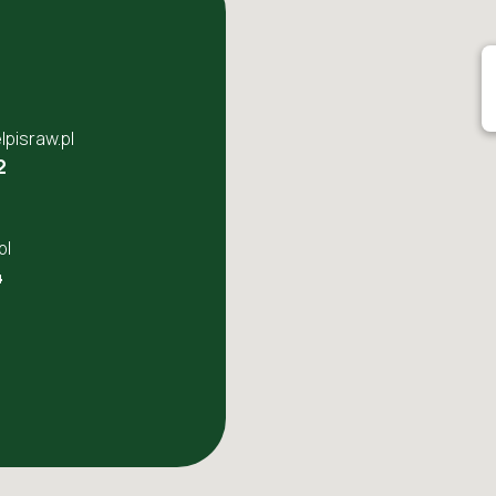
pisraw.pl
2
pl
4