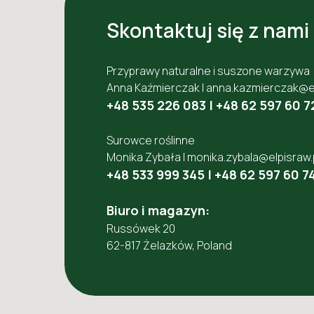
Skontaktuj się z nami
Przyprawy naturalne i suszone warzywa
Anna Kaźmierczak |
anna.kazmierczak@el
+48 535 226 083
|
+48 62 597 60 7
Surowce roślinne
Monika Zybała |
monika.zybala@elpisraw.
+48 533 999 345
|
+48 62 597 60 7
Biuro i magazyn:
Russówek 20
62-817 Żelazków, Poland