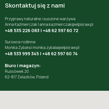
Skontaktuj się z nami
Przyprawy naturalne i suszone warzywa
Anna Kaźmierczak |
anna.kazmierczak@elpisraw.pl
+48 535 226 083
|
+48 62 597 60 72
Surowce roślinne
Monika Zybała |
monika.zybala@elpisraw.pl
+48 533 999 345
|
+48 62 597 60 74
Biuro i magazyn:
Russówek 20
62-817 Żelazków, Poland