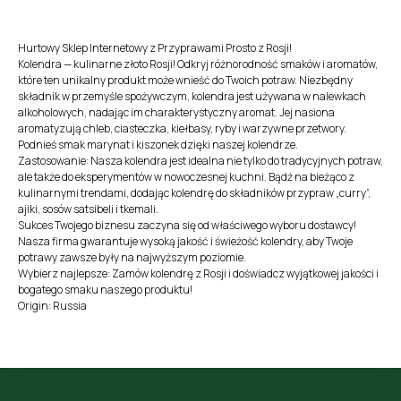
Hurtowy Sklep Internetowy z Przyprawami Prosto z Rosji!
Kolendra — kulinarne złoto Rosji! Odkryj różnorodność smaków i aromatów,
które ten unikalny produkt może wnieść do Twoich potraw. Niezbędny
składnik w przemyśle spożywczym, kolendra jest używana w nalewkach
alkoholowych, nadając im charakterystyczny aromat. Jej nasiona
aromatyzują chleb, ciasteczka, kiełbasy, ryby i warzywne przetwory.
Podnieś smak marynat i kiszonek dzięki naszej kolendrze.
Zastosowanie: Nasza kolendra jest idealna nie tylko do tradycyjnych potraw,
ale także do eksperymentów w nowoczesnej kuchni. Bądź na bieżąco z
kulinarnymi trendami, dodając kolendrę do składników przypraw „curry”,
ajiki, sosów satsibeli i tkemali.
Sukces Twojego biznesu zaczyna się od właściwego wyboru dostawcy!
Nasza firma gwarantuje wysoką jakość i świeżość kolendry, aby Twoje
potrawy zawsze były na najwyższym poziomie.
Wybierz najlepsze: Zamów kolendrę z Rosji i doświadcz wyjątkowej jakości i
bogatego smaku naszego produktu!
Origin: Russia