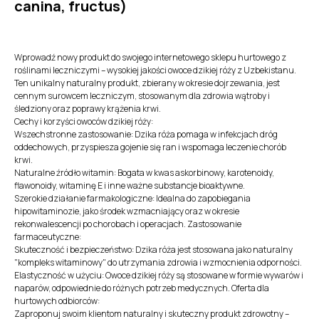
canina, fructus)
Wprowadź nowy produkt do swojego internetowego sklepu hurtowego z
roślinami leczniczymi – wysokiej jakości owoce dzikiej róży z Uzbekistanu.
Ten unikalny naturalny produkt, zbierany w okresie dojrzewania, jest
cennym surowcem leczniczym, stosowanym dla zdrowia wątroby i
śledziony oraz poprawy krążenia krwi.
Cechy i korzyści owoców dzikiej róży:
Wszechstronne zastosowanie: Dzika róża pomaga w infekcjach dróg
oddechowych, przyspiesza gojenie się ran i wspomaga leczenie chorób
krwi.
Naturalne źródło witamin: Bogata w kwas askorbinowy, karotenoidy,
flawonoidy, witaminę E i inne ważne substancje bioaktywne.
Szerokie działanie farmakologiczne: Idealna do zapobiegania
hipowitaminozie, jako środek wzmacniający oraz w okresie
rekonwalescencji po chorobach i operacjach. Zastosowanie
farmaceutyczne:
Skuteczność i bezpieczeństwo: Dzika róża jest stosowana jako naturalny
"kompleks witaminowy" do utrzymania zdrowia i wzmocnienia odporności.
Elastyczność w użyciu: Owoce dzikiej róży są stosowane w formie wywarów i
naparów, odpowiednie do różnych potrzeb medycznych. Oferta dla
hurtowych odbiorców:
Zaproponuj swoim klientom naturalny i skuteczny produkt zdrowotny –