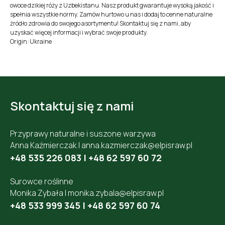
owoce dzikiej róży z Uzbekistanu. Nasz produkt gwarantuje wysoką jakość i
spełnia wszystkie normy. Zamów hurtowo u nas i dodaj to cenne naturalne
źródło zdrowia do swojego asortymentu! Skontaktuj się z nami, aby
uzyskać więcej informacji i wybrać swoje produkty.
Origin: Ukraine
Skontaktuj się z nami
Przyprawy naturalne i suszone warzywa
Anna Kaźmierczak |
anna.kazmierczak@elpisraw.pl
+48 535 226 083
|
+48 62 597 60 72
Surowce roślinne
Monika Zybała |
monika.zybala@elpisraw.pl
+48 533 999 345
|
+48 62 597 60 74