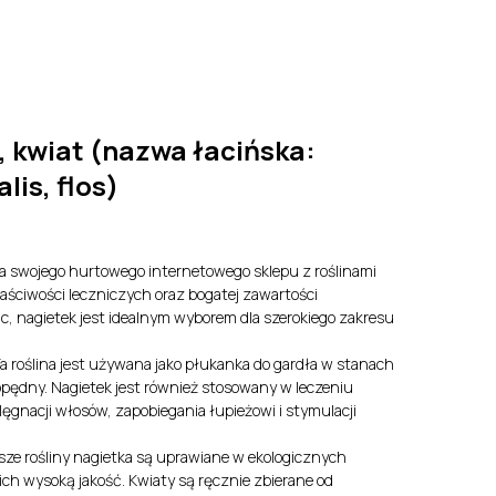
y
EN
LV
, kwiat (nazwa łacińska:
lis, flos)
dla swojego hurtowego internetowego sklepu z roślinami
aściwości leczniczych oraz bogatej zawartości
c, nagietek jest idealnym wyborem dla szerokiego zakresu
a roślina jest używana jako płukanka do gardła w stanach
iopędny. Nagietek jest również stosowany w leczeniu
ęgnacji włosów, zapobiegania łupieżowi i stymulacji
Nasze rośliny nagietka są uprawiane w ekologicznych
ch wysoką jakość. Kwiaty są ręcznie zbierane od