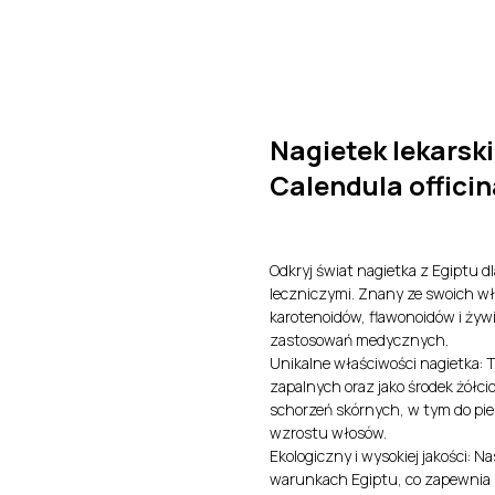
O nas
Produkty
Kontakt
Certyfikaty i Dokument
Nagietek lekarski
Calendula officina
Odkryj świat nagietka z Egiptu 
leczniczymi. Znany ze swoich wł
karotenoidów, flawonoidów i żywi
zastosowań medycznych.
Unikalne właściwości nagietka: T
zapalnych oraz jako środek żółc
schorzeń skórnych, w tym do piel
wzrostu włosów.
Ekologiczny i wysokiej jakości: 
warunkach Egiptu, co zapewnia i