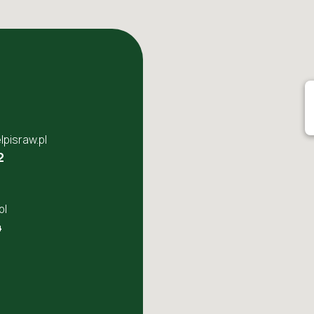
pisraw.pl
2
pl
4