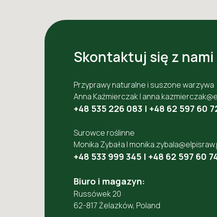
Skontaktuj się z nami
Przyprawy naturalne i suszone warzywa
Anna Kaźmierczak |
anna.kazmierczak@el
+48 535 226 083
|
+48 62 597 60 7
Surowce roślinne
Monika Zybała |
monika.zybala@elpisraw.
+48 533 999 345
|
+48 62 597 60 7
Biuro i magazyn:
Russówek 20
62-817 Żelazków, Poland