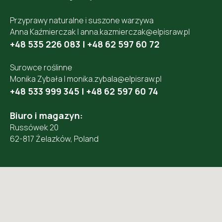
Przyprawy naturalne i suszone warzywa
Anna Kaźmierczak |
anna.kazmierczak@elpisraw.pl
+48 535 226 083
|
+48 62 597 60 72
Surowce roślinne
Monika Zybała |
monika.zybala@elpisraw.pl
+48 533 999 345
|
+48 62 597 60 74
Biuro i magazyn:
Russówek 20
62-817 Żelazków, Poland