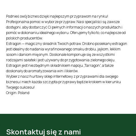
Podnieś swój biznes dzięki najlepszym przyprawom na rynku!
Profesjonalna pomoc w wyborze przypraw. Nasi specjaliści są zawsze
dostępni, aby dostarczyć Ci pełnych informacji o naszych produktach i
pomóc w dokonaniu idealnego wyboru. Oferujemy tylko to, co najlepsze od
polskich producentów.
Estragon — magiczny składnik Twoich potraw. Drobno posiekany estragon
jest idealny do nadania wyrafinowanego smaku drobiu, jajkom, lekkim
sosom i daniom mięsnym. Doskonale komponuje się ze wszystkimi
rodzajami sałatek i jest używany do przygotowania zielonego oleju.
Estragon jest niezbędnym składnikiem napoju „Tarragon”, a także
doskonały do aromatyzowania win i likierów.
Wybierz nasz hurtowy sklep internetowy z przyprawami dla swojego
biznesu i niech każda szczypta przyprawy będzie krokiem w kierunku
Twojego sukcesu!
Origin: Poland
Skontaktuj się z nami