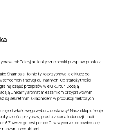
y
EN
LV
ka
zyprawami: Odkryj autentyczne smaki przypraw prosto z
ako Shambala, to nie tylko przyprawa, ale klucz do
schodnich tradycji kulinarnych. Od starożytności
gralną część przepisów wielu kultur. Dodają
nadają unikalny aromat mieszankom przyprawowym
 oraz są sekretnym składnikiem w produkcji niektórych
 się od właściwego wyboru dostawcy! Nasz sklep oferuje
ntyczności przypraw, prosto z serca Indonezji i Indii.
ciem! Zawsze gotowi pomóc Ci w wyborze i odpowiedzieć
z naszymi produktami.