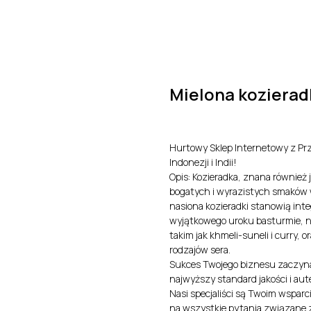
O nas
Produkty
Kontakt
Certyfikaty i Dokument
Mielona kozierad
Hurtowy Sklep Internetowy z Pr
Indonezji i Indii!
Opis: Kozieradka, znana również j
bogatych i wyrazistych smaków w
nasiona kozieradki stanowią inte
wyjątkowego uroku basturmie, 
takim jak khmeli-suneli i curry,
rodzajów sera.
Sukces Twojego biznesu zaczyna
najwyższy standard jakości i aute
Nasi specjaliści są Twoim wspar
na wszystkie pytania związane 