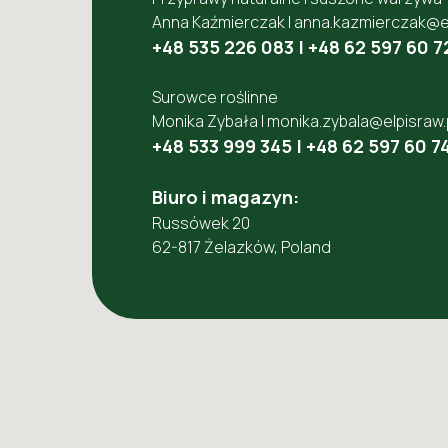
Anna Kaźmierczak |
anna.kazmierczak@el
+48 535 226 083
|
+48 62 597 60 7
Surowce roślinne
Monika Zybała |
monika.zybala@elpisraw.
+48 533 999 345
|
+48 62 597 60 7
Biuro i magazyn:
Russówek 20
62-817 Żelazków, Poland