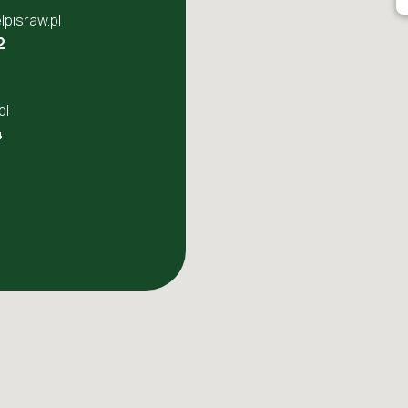
pisraw.pl
2
pl
4