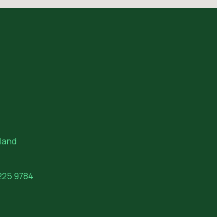
land
225 9784